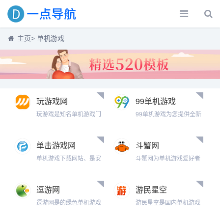
主页
> 单机游戏
玩游戏网
99单机游戏
玩游戏是知名单机游戏门
99单机游戏为您提供全新
户，提供最好玩的单机游
好玩的单机游戏免费下载,
戏下载大全、单机游戏中
包含了单机游戏,手游电脑
文版下载，包括最新经典
版,游戏补丁,游戏修改器辅
单击游戏网
斗蟹网
的国内外大型单机游戏、
助等,是游戏爱好者的官方
街机游戏、单机小游戏，
单机游戏下载网站、是安
下载场所,99单机全力打造
斗蟹网为单机游戏爱好者
免费单机游戏下载上玩游
全无毒的专业单机游戏下
安全可靠的中文单机游戏
提供免费单机游戏下载,这
戏网！
载网站,大量的3D单机游戏,
下载基地。
里有好玩的单机游戏,单机
最新中文版单机游戏下载,
小游戏下载,大型单机游戏,
逗游网
游民星空
是所有单机玩家的下载基
电脑单机游戏下 […]
地,提供所有好玩、精典、
逗游网是的绿色单机游戏
游民星空是国内单机游戏
最受欢迎的单机游戏下载
下载基地，提供单机游
门户网站,提供特色的游戏