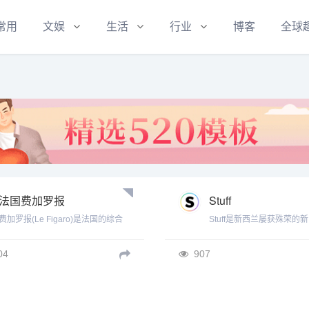
常用
文娱
生活
行业
博客
全球
法国费加罗报
Stuff
费加罗报(Le Figaro)是法国的综合
Stuff是新西兰屡获殊荣的
性日报，也是法国国内发行量最大
息网站，提供新西兰新闻、
的报纸。1825年创刊，其报名源自
闻、体育、商业及娱乐新闻
04
907
法国剧作家博马舍的名剧 《费加罗
的婚礼》中的主人公费加罗。