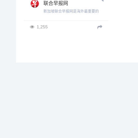
联合早报网
新加坡联合早报网是海外最重要的
权威新闻网站，以第三只眼看大中
华，客观新闻和深度评析是众多亚
1,255
太区读者的最爱。