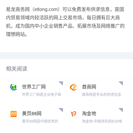
易龙商务网（etlong.com）可以免费发布供求信息，是国
内贸易领域内较活跃的网上交易市场，每日拥有巨大商
机，成为国内中小企业销售产品、拓展市场及网络推广的
理想网站。
相关阅读
世界工厂网
首商网
世界工厂网是企业电子商
首商网是专业的供求信息
务综合平台，致力于为企
免费发布平台，在这里你
业提供高标准的企业信息
可以查到供应厂家，生产
服务。以世界工厂网为核
企业,采购商家，各类商机
黄页88网
淘金地
心，服务...
供求，是...
黄页88网是中国优秀的
淘金地-中国领先的B2B电
B2B电子商务平台，免费
子商务平台，B2B免费供
供求信息网，提供最新免
求信息发布网，汇集数万