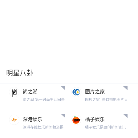
明星八卦
尚之潮
图片之家
尚之潮-第一时尚生活网是
图片之家_是以摄影图片大
为广大网民提供第一时尚
全为主国内综合性图片的
生活美容娱乐综合资讯平
网站,致力于打造各类好看
台，为时尚爱美人士提供
的图片,包括奇闻异事图片,
深港娱乐
橘子娱乐
时尚引导。聚焦当下热点
装修效果图,搞笑图片,搞笑
新闻动态，最及时的娱
深港在线娱乐新闻频道提
动态图片,美女图片,美女人
橘子娱乐是原创新闻资讯
乐、时尚资讯、最专业的
供深圳香港两地的最新娱
体艺术,发型图片,创意家居,
平台的新生代趣闻工厂, 内