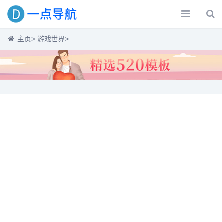
主页
>
游戏世界
>