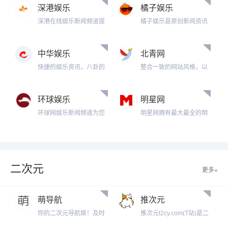
台，为时尚爱美人士提供
的图片,包括奇闻异事图片,
深港娱乐
橘子娱乐
时尚引导。...
装修...
深港在线娱乐新闻频道提
橘子娱乐是原创新闻资讯
供深圳香港两地的最新娱
平台的新生代趣闻工厂, 内
乐新闻资讯，包含明星绯
容涵盖社交网络热点, 娱乐
闻、电影、电视等最新娱
八卦, 美妆、时尚，影
中华娱乐
北青网
乐新闻。香港...
视，...
快捷的娱乐资讯，八卦的
整合一致的网站风格，以
娱乐事件，热映的电影电
提供客户及网友最优质的
视，流行的名歌金曲，火
服务。其中包括，生活频
爆的热点话题，缤纷的美
道，新闻频道，健康频
环球娱乐
明星网
女写真，尽在...
道，娱乐频道等...
环球网娱乐新闻频道为您
明星网拥有最大最全的明
报道新鲜的娱乐新闻,让您
星资讯,明星资料,明星图库,
掌握第一手娱乐八卦资
并提供:明星电影,剧情介绍,
讯。栏目包括娱乐观点、
动漫，综艺等等一系列明...
明星写真、娱...
二次元
更多+
萌导航
推次元
你的二次元导航姬！及时
推次元t2cy.com(T站)是二
收录动漫网站及资讯、宅
次元COS分享为主的动漫