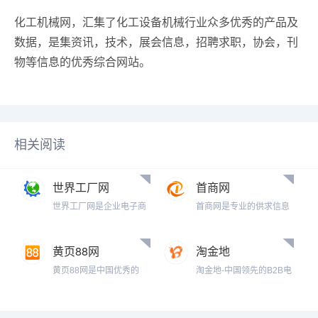
化工机械网，汇集了化工设备机械行业众多优秀的产品及
数据，是集资讯，技术，展会信息，招聘求职，协会，刊
物等信息的优秀综合网站。
相关阅读
世界工厂网
首商网
世界工厂网是企业电子商
首商网是专业的供求信息
务综合平台，致力于为企
免费发布平台，在这里你
业提供高标准的企业信息
可以查到供应厂家，生产
服务。以世界工厂网为核
企业,采购商家，各类商机
黄页88网
淘金地
心，服务...
供求，是...
黄页88网是中国优秀的
淘金地-中国领先的B2B电
B2B电子商务平台，免费
子商务平台，B2B免费供
供求信息网，提供最新免
求信息发布网，汇集数万
费发布的企业黄页信息、
种批发货源，上千万优秀