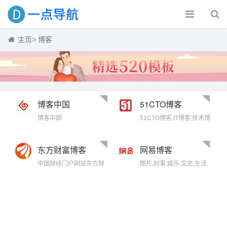
主页
> 博客
博客中国
51CTO博客
博客中国
51CTO博客,IT博客,技术博
（blogchina.com）于
客,开发者社区,技术社区,网
2002年8月由博客教父方
络工程师,运维工程师,程序
兴东创立。作为中国博客
员,开发者,程序猿,极客,码
东方财富博客
网易博客
发源地，博客中国汇聚国
农,编程,代码,软件开发,开
内众多具新锐思想的知名
中国财经门户网站东方财
源,Developer,Coder,Geek,Codi
图片,时事,娱乐,文史,生活,
博客，是中国最具影响力
富网
科技博客,企业博客,大学生
健康,旅游,休闲,体育,科技,
的博客平台。“每天5分
(www.eastmoney.com)博
博客
财经,汽车,艺术,新锐人文生
钟，给思想加油”是我们的
客频道——东方财富博客,
活。
宗旨！
拥有实时的推荐评论股市
的博文,最具人气的财经博
客排行榜,还有最热门财经