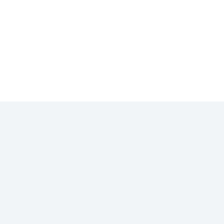
宇宙科幻小说等等。