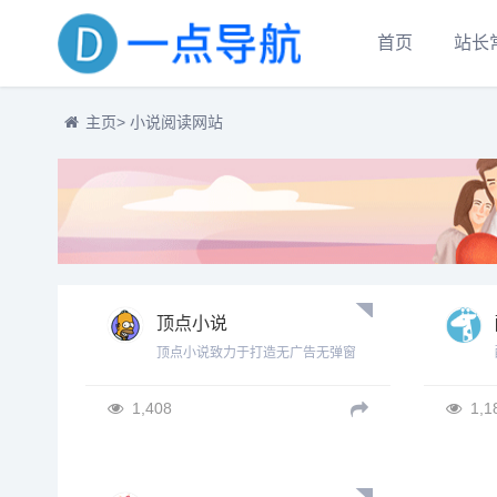
首页
站长
主页
> 小说阅读网站
顶点小说
顶点小说致力于打造无广告无弹窗
的在线小说阅读网站，顶点中文免
费阅读网提供小说在线阅读，小说
1,408
1,1
TXT下载...