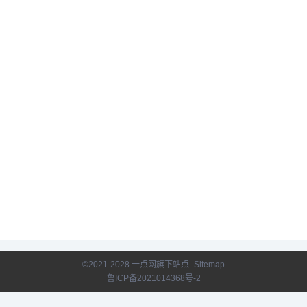
Yandex在全球拥有17个办
事处，自2011年以来一直
在纳斯达克上市。
©2021-2028 一点网旗下站点
.
Sitemap
鲁ICP备2021014368号-2