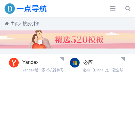
主页
> 搜索引擎
Yandex
必应
Yandex是一家以机器学习
必应（Bing）是一款全球
为动力打造智能产品和服
著名的搜索引擎，由微软
务的科技公司。我们的目
公司于2009年5月28日推
标是帮助消费者和企业更
出，前身为Live Search。
好地驾驭线上和线下世
与只有简单白色背景的
界。自1997年以来，我们
Google不同，其背景采用
提供了世界级的、与本地
定期更换的精美照片，并
相关的搜索和信息服务。
且搜索结果时会在页面的
此外，我们还为全球数百
左侧列出部分相关搜索。
万消费者开发了市场领先
调查发现，目前Bing搜索
的按需运输服务、导航产
成功率与Google不相伯
品和其他移动应用。
仲。