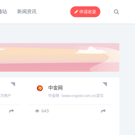
趣站
新闻资讯
申请收录
中金网
角为用户
中金网（www.cngold.com.cn)定位
力于让
为中文财经资讯新媒体，提供权威
涵盖快
的外汇行业资讯，外汇交易及监管
643
产，汽
平台相关信息，交易商资料查询功
生活，
能及黄金外汇原油区块链等重要资
人的使
讯。