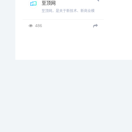
至顶网
至顶网，是关于新技术、新商业模
式的新媒体和信息服务平台，致力
于记录和推动数字化创新，尤其是
486
业务场景与技术的结合，关注金
融、制造、商业、能源和交通物流
等行业，以及教育、医疗等社会服
务的数字化转型。