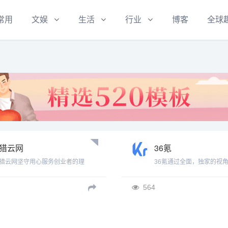
常用
文娱
生活
行业
博客
全球
猎云网
36氪
猎云网坚守用心服务创业者的理
36氪通过全面，独家的视
念，专注创业创新，互联网创业项
深度剖析最前沿的资讯，致
目推荐，关注新产品、新公司、新
一部分人先看到未来，内容
564
模式，以原创独家报道、分析以及
讯，科技，金融，投资，房
美国硅谷的一手报道闻名业界。为
车，互联网，股市，教育，
创业者、投资人及相关业内人士提
职场等，秉承着新商业媒体
供交流学习、资源对接的桥梁。
命砥砺前行。