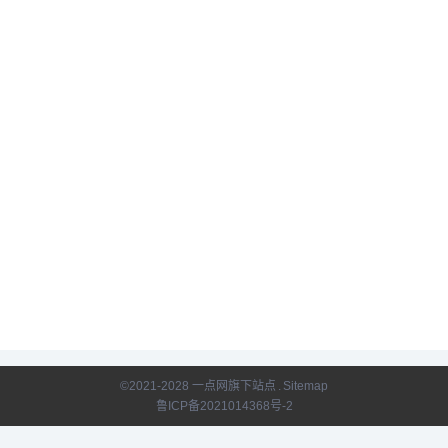
用。Naver在美国、中国、
日本、越南等国均设有办
公室 ，拥有一个海外研究
机构Naver Labs 。旗下的
Clova等智能产品在人工智
能领域拥有领先技术 。
Naver拥有数千名研发工程
师 ，掌握着世界领先的搜
索引擎技术，也使韩国成
为美国、中国和俄罗斯之
外，全球仅有的4个拥有搜
索引擎核心技术的国家之
一。 除了在社交软件LINE
及韩文搜索服务中独占鳌
头，也提供许多其他服
务，例如韩文新闻，地
图，图片，支付，购物，
视频，翻译等等 。2018年
10月，《财富》未来公司
50强排行榜发布，NAVER
排名第六。
©2021-2028 一点网旗下站点
.
Sitemap
鲁ICP备2021014368号-2