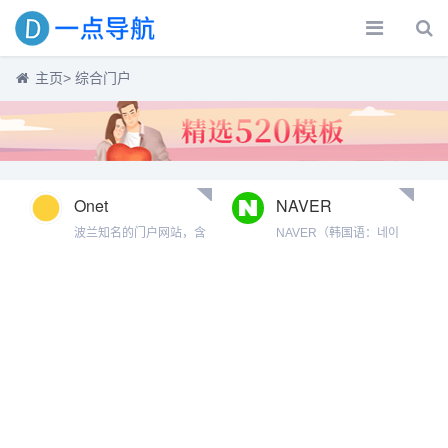
主页
> 综合门户
Onet
NAVER
波兰知名的门户网站，含
NAVER（韩国语：네이
搜索引擎(网页、公司产
버）是著名社交软件LINE
品、博客、百科搜索)，新
的母公司，世界第五大
闻资讯，在线购物，电子
（仅次于谷歌、雅虎、百
邮件，博客，天气预报，
度和必应）搜索引擎网站
爱情交友，娱乐等互联网
，也是韩国最大的搜索引
服务。
擎和门户网站、韩国股票
市场上市值最大的互联网
公司 [3] 。业务遍布韩国、
日本、中国台湾及东南亚
。其Logo为一顶草帽，于
1999年6月正式投入使